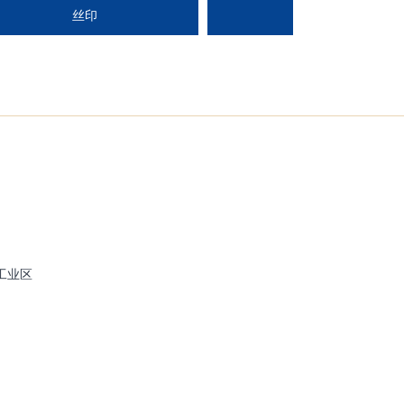
丝印
药盒
工业区